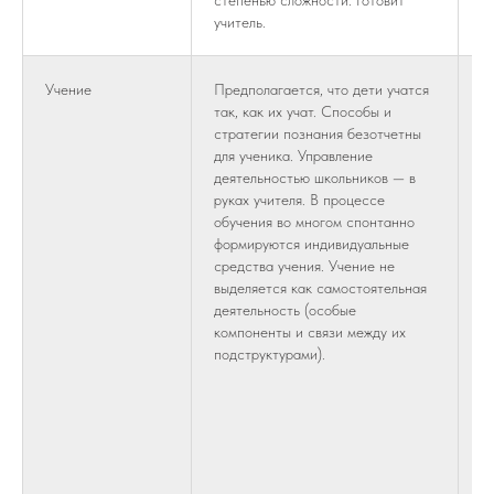
степенью сложности. Готовит
с
учитель.
Го
Учение
Предполагается, что дети учатся
П
так, как их учат. Способы и
и
стратегии познания безотчетны
с
для ученика. Управление
к
деятельностью школьников — в
и
руках учителя. В процессе
у
обучения во многом спонтанно
н
формируются индивидуальные
С
средства учения. Учение не
р
выделяется как самостоятельная
Ц
деятельность (особые
у
компоненты и связи между их
П
подструктурами).
д
ф
о
п
Н
п
в