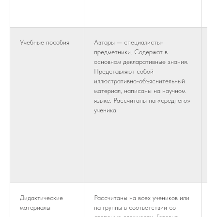
с
с
Учебные пособия
Авторы — специалисты-
А
предметники. Содержат в
п
основном декларативные знания.
п
Представляют собой
д
иллюстративно-объяснительный
з
материал, написаны на научном
п
языке. Рассчитаны на «среднего»
П
ученика.
м
с
«
с
у
п
в
Дидактические
Рассчитаны на всех учеников или
Р
материалы
на группы в соответствии со
р