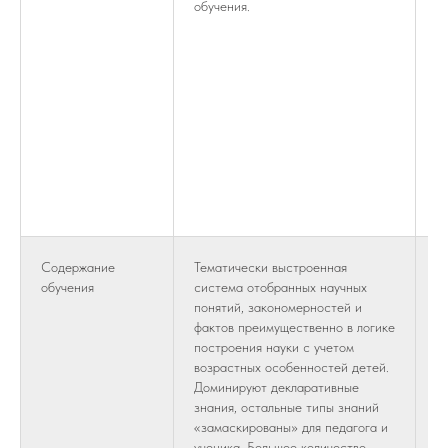
обучения.
э
ц
е
о
п
п
п
У
о
п
р
Содержание
Тематически выстроенная
М
обучения
система отобранных научных
з
понятий, закономерностей и
м
фактов преимущественно в логике
м
построения науки с учетом
ц
возрастных особенностей детей.
н
Доминируют декларативные
з
знания, остальные типы знаний
с
«замаскированы» для педагога и
ло
ученика. Большое количество