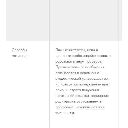
с
п
к
з
п
т
Способы
Личные интересы, цели и
И
мотивации
ценности слабо задействованы в
ц
образовательном процессе.
о
Привлекательность обучения
П
связывается в основном с
с
академической успеваемостью,
п
используется принуждение при
р
помощи страха получения
э
негативной отметки, порицания
р
родителями, отставанием в
о
программе, неуспешностью в
д
жизни и т.д.
э
д
п