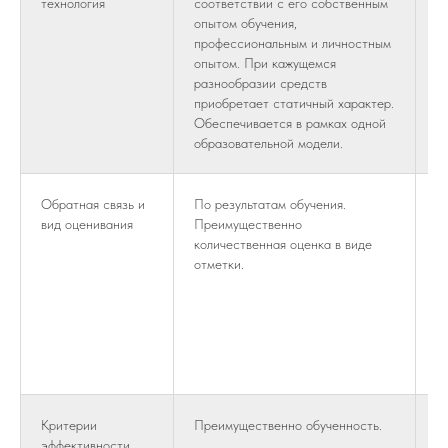
технология
соответствии с его собственным
у
опытом обучения,
с
профессиональным и личностным
с
опытом. При кажущемся
п
разнообразии средств
о
приобретает статичный характер.
Обеспечивается в рамках одной
образовательной модели.
Обратная связь и
По результатам обучения.
И
вид оценивания
Преимущественно
с
количественная оценка в виде
М
отметки.
р
и
С
п
о
о
Критерии
Преимущественно обученность.
П
эффективности
р