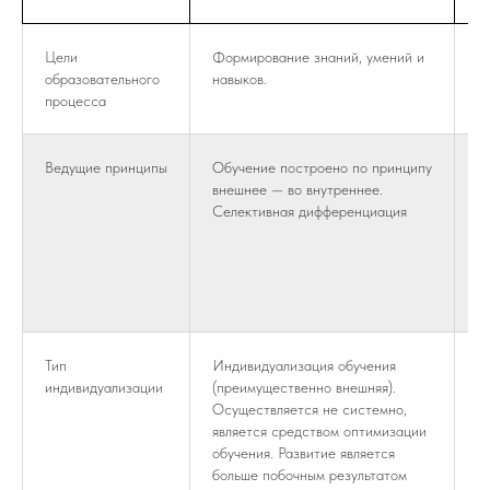
Цели
Формирование знаний, умений и
Р
образовательного
навыков.
о
процесса
с
Ведущие принципы
Обучение построено по принципу
О
внешнее — во внутреннее.
в
Селективная дифференциация
Э
В
п
ф
о
Тип
Индивидуализация обучения
И
индивидуализации
(преимущественно внешняя).
р
Осуществляется не системно,
и
является средством оптимизации
с
обучения. Развитие является
о
больше побочным результатом
с