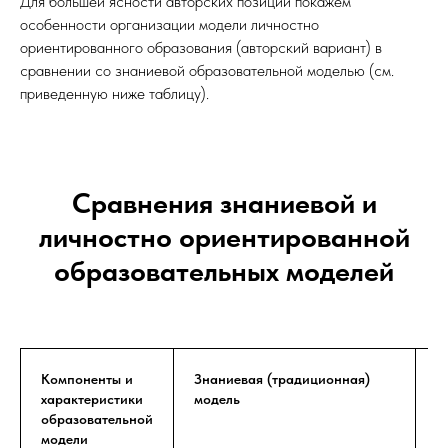
Для большей ясности авторских позиций покажем
особенности организации модели личностно
ориентированного образования (авторский вариант) в
сравнении со знаниевой образовательной моделью (см.
приведенную ниже таблицу).
Сравнения знаниевой и
личностно ориентированной
образовательных моделей
Компоненты и
Знаниевая (традиционная)
Л
характеристики
модель
м
образовательной
модели