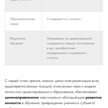
и
Образовательная
Складывается стихийно.
Ц
среда
р
Результаты
Направлены на удовлетворение
В
обучения
социального заказа, поступление
н
в вуз, приобретение
п
определенного социального
п
статуса.
(
С нашей точки зрения, именно
целостная реализация всех
вышеперечисленных позиций,
отнесенных нами к модели
личностно ориентированного образования, обеспечивает
целенаправленное
максимально обогащающее
развитие
личности
в обучении, превращение ученика в
субъекта