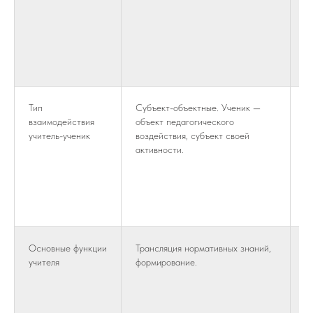
п
о
в
в
д
Тип
Субъект-объектные. Ученик —
С
взаимодействия
объект педагогического
о
учитель-ученик
воздействия, субъект своей
с
активности.
с
а
д
р
ж
Основные функции
Трансляция нормативных знаний,
Ф
учителя
формирование.
п
г
с
с