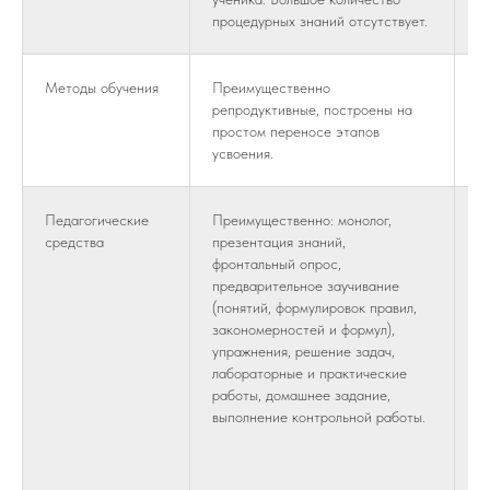
процедурных знаний отсутствует.
Методы обучения
Преимущественно
П
репродуктивные, построены на
п
простом переносе этапов
и
усвоения.
с
Педагогические
Преимущественно: монолог,
П
средства
презентация знаний,
п
фронтальный опрос,
и
предварительное заучивание
с
(понятий, формулировок правил,
и
закономерностей и формул),
н
упражнения, решение задач,
с
лабораторные и практические
м
работы, домашнее задание,
с
выполнение контрольной работы.
р
р
с
р