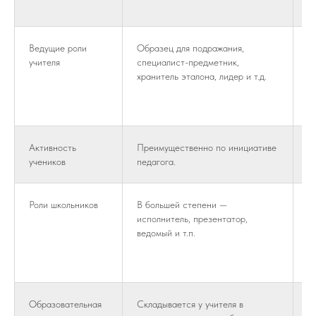
с
Ведущие роли
Образец для подражания,
Ф
учителя
специалист-предметник,
к
хранитель эталона, лидер и т.д.
п
э
и 
Активность
Преимущественно по инициативе
С
учеников
педагога.
и
Роли школьников
В большей степени —
Ш
исполнитель, презентатор,
и
ведомый и т.п.
к
р
об
Образовательная
Складывается у учителя в
П